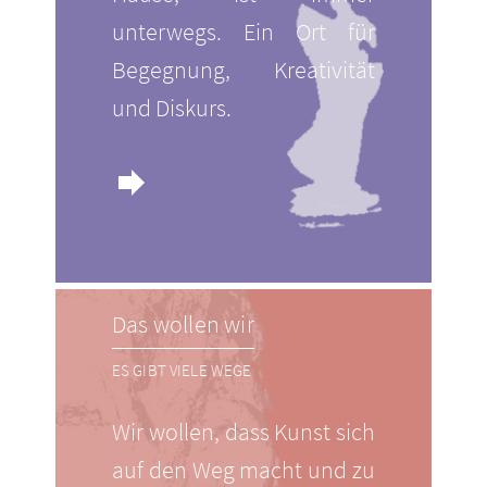
unterwegs. Ein Ort für
Begegnung, Kreativität
und Diskurs.
forward
Das wollen wir
ES GIBT VIELE WEGE
Wir wollen, dass Kunst sich
auf den Weg macht und zu