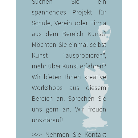
Suchen Sie ein
spannendes Projekt für
Schule, Verein oder Firma
aus dem Bereich Kunst?
Möchten Sie einmal selbst
Kunst "ausprobieren",
mehr über Kunst erfahren?
Wir bieten Ihnen kreative
Workshops aus diesem
Bereich an. Sprechen Sie
uns gern an. Wir freuen
uns darauf!
>>> Nehmen Sie Kontakt